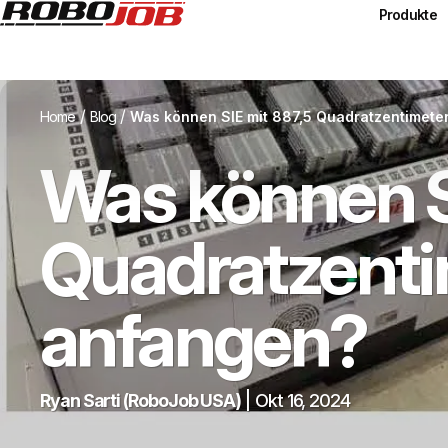
Produkte
/
/
Home
Blog
Was können SIE mit 887,5 Quadratzentimete
Was können S
Quadratzent
anfangen?
Ryan Sarti (RoboJob USA)
|
Okt 16, 2024