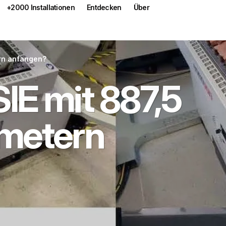
+2000 Installationen
Entdecken
Über
rn anfangen?
IE mit 887,5
imetern