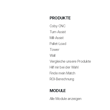
PRODUKTE
Coby CNC
Turn-Assist
Mill-Assist
Pallet-Load
Tower
Wall
Vergleiche unsere Produkte
Hilf mir bei der Wahl
Finde mein Match
ROI-Berechnung
MODULE
Alle Module anzeigen