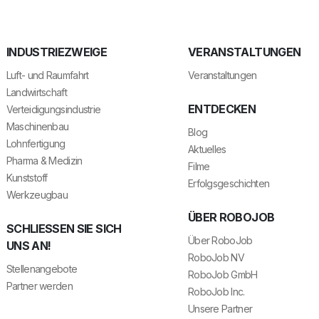
INDUSTRIEZWEIGE
VERANSTALTUNGEN
Luft- und Raumfahrt
Veranstaltungen
Landwirtschaft
ENTDECKEN
Verteidigungsindustrie
Maschinenbau
Blog
Lohnfertigung
Aktuelles
Pharma & Medizin
Filme
Kunststoff
Erfolgsgeschichten
Werkzeugbau
ÜBER ROBOJOB
SCHLIESSEN SIE SICH U
Über RoboJob
NS AN!
RoboJob NV
Stellenangebote
RoboJob GmbH
Partner werden
RoboJob Inc.
Unsere Partner