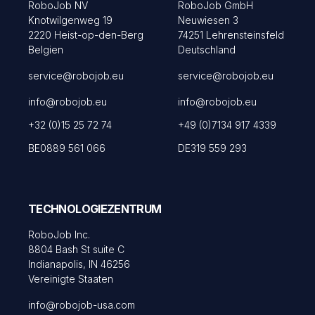
RoboJob NV
RoboJob GmbH
Knotwilgenweg 19
Neuwiesen 3
2220 Heist-op-den-Berg
74251 Lehrensteinsfeld
Belgien
Deutschland
service@robojob.eu
service@robojob.eu
info@robojob.eu
info@robojob.eu
+32 (0)15 25 72 74
+49 (0)7134 917 4339
BE0889 561 066
DE319 559 293
TECHNOLOGIEZENTRUM
RoboJob Inc.
8804 Bash St suite C
Indianapolis, IN 46256
Vereinigte Staaten
info@robojob-usa.com