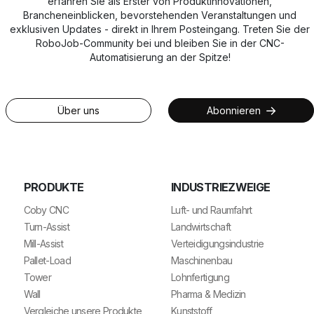
erfahren Sie als Erster von Produktinnovationen,
Brancheneinblicken, bevorstehenden Veranstaltungen und
exklusiven Updates - direkt in Ihrem Posteingang. Treten Sie der
RoboJob-Community bei und bleiben Sie in der CNC-
Automatisierung an der Spitze!
Über uns
Abonnieren
PRODUKTE
INDUSTRIEZWEIGE
Coby CNC
Luft- und Raumfahrt
Turn-Assist
Landwirtschaft
Mill-Assist
Verteidigungsindustrie
Pallet-Load
Maschinenbau
Tower
Lohnfertigung
Wall
Pharma & Medizin
Vergleiche unsere Produkte
Kunststoff