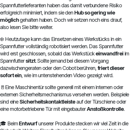
Spannfutterlieferanten haben das damit verbundene Risiko
erfolgreich minimiert, indem sie den
Hub so gering wie
möglich
gehalten haben. Doch wir setzen noch eins drauf,
also lesen Sie bitte weiter.
❄️ Heutzutage kann das Einsetzen eines Werkstücks in ein
Spannfutter vollständig robotisiert werden. Das Spannfutter
wird erst geschlossen, sobald das Werkstück
einwandfrei
im
Spannfutter
sitzt
. Sollte jemand bei diesem Vorgang
dazwischengeraten oder den Cobot berühren,
friert dieser
sofort ein
, wie im untenstehenden Video gezeigt wird.
🚪Eine Maschinentür sollte generell mit einem internen oder
externen Sicherheitsmechanismus versehen werden. Beispiele
sind eine
Sicherheitskontaktleiste
auf der Türschiene oder
eine motorbetriebene Tür mit eingebauter
Anstoßkontrolle
.
🎓 Beim
Entwurf
unserer Produkte stecken wir viel Zeit in die