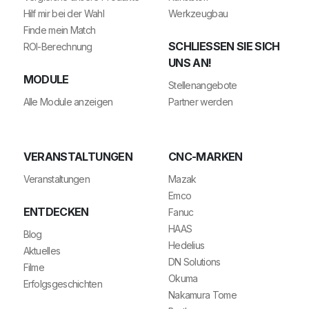
Hilf mir bei der Wahl
Werkzeugbau
Finde mein Match
SCHLIESSEN SIE SICH U
ROI-Berechnung
NS AN!
MODULE
Stellenangebote
Alle Module anzeigen
Partner werden
VERANSTALTUNGEN
CNC-MARKEN
Veranstaltungen
Mazak
Emco
ENTDECKEN
Fanuc
HAAS
Blog
Hedelius
Aktuelles
DN Solutions
Filme
Okuma
Erfolgsgeschichten
Nakamura Tome