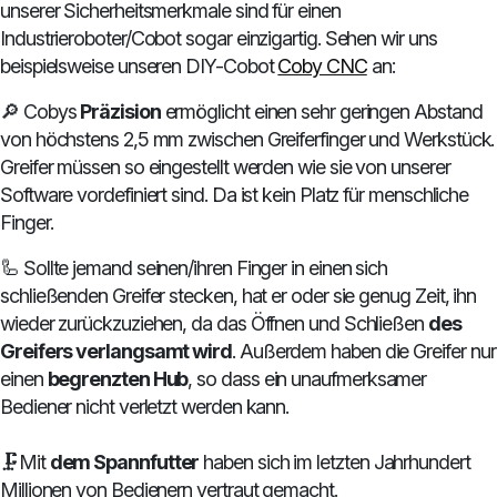
unserer Sicherheitsmerkmale sind für einen
Industrieroboter/Cobot sogar einzigartig. Sehen wir uns
beispielsweise unseren DIY-Cobot
Coby CNC
an:
🔎 Cobys
Präzision
ermöglicht einen sehr geringen Abstand
von höchstens 2,5 mm zwischen Greiferfinger und Werkstück.
Greifer müssen so eingestellt werden wie sie von unserer
Software vordefiniert sind. Da ist kein Platz für menschliche
Finger.
🦾 Sollte jemand seinen/ihren Finger in einen sich
schließenden Greifer stecken, hat er oder sie genug Zeit, ihn
wieder zurückzuziehen, da das Öffnen und Schließen
des
Greifers verlangsamt wird
. Außerdem haben die Greifer nur
einen
begrenzten Hub
, so dass ein unaufmerksamer
Bediener nicht verletzt werden kann.
🗜️Mit
dem Spannfutter
haben sich im letzten Jahrhundert
Millionen von Bedienern vertraut gemacht.