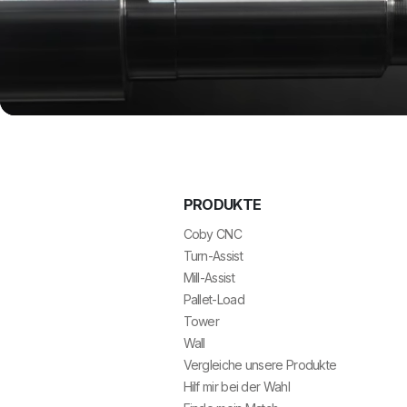
PRODUKTE
Coby CNC
Turn-Assist
Mill-Assist
Pallet-Load
Tower
Wall
Vergleiche unsere Produkte
Hilf mir bei der Wahl