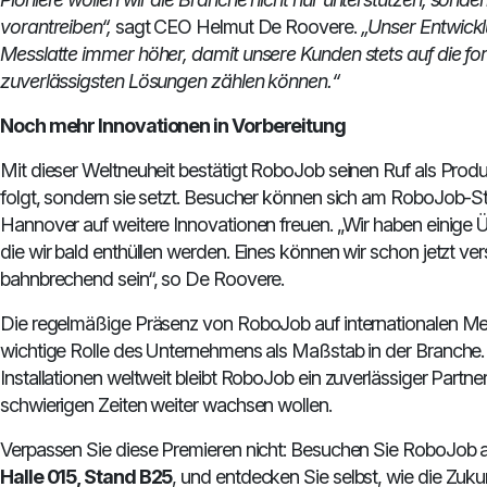
vorantreiben“,
sagt CEO Helmut De Roovere.
„Unser Entwickl
Messlatte immer höher, damit unsere Kunden stets auf die fort
zuverlässigsten Lösungen zählen können.“
Noch mehr Innovationen in Vorbereitung
Mit dieser Weltneuheit bestätigt RoboJob seinen Ruf als Produk
folgt, sondern sie setzt. Besucher können sich am RoboJob-
Hannover auf weitere Innovationen freuen. „Wir haben einige 
die wir bald enthüllen werden. Eines können wir schon jetzt ve
bahnbrechend sein“, so De Roovere.
Die regelmäßige Präsenz von RoboJob auf internationalen Mes
wichtige Rolle des Unternehmens als Maßstab in der Branche
Installationen weltweit bleibt RoboJob ein zuverlässiger Partner 
schwierigen Zeiten weiter wachsen wollen.
Verpassen Sie diese Premieren nicht: Besuchen Sie RoboJob
Halle 015, Stand B25
, und entdecken Sie selbst, wie die Zuk