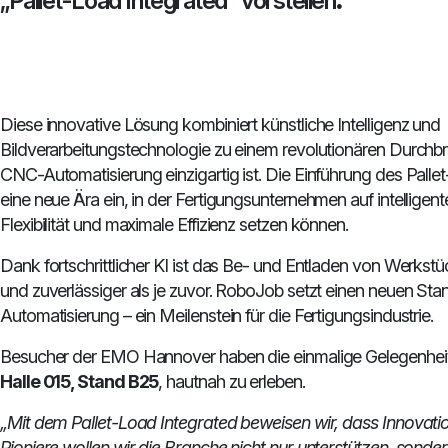
„Pallet-Load Integrated“ vorstellen
.
Diese innovative Lösung kombiniert künstliche Intelligenz und
Bildverarbeitungstechnologie zu einem revolutionären Durchbru
CNC-Automatisierung einzigartig ist. Die Einführung des Pallet
eine neue Ära ein, in der Fertigungsunternehmen auf intelligen
Flexibilität und maximale Effizienz setzen können.
Dank fortschrittlicher KI ist das Be- und Entladen von Werkstück
und zuverlässiger als je zuvor. RoboJob setzt einen neuen Stan
Automatisierung – ein Meilenstein für die Fertigungsindustrie.
Besucher der EMO Hannover haben die einmalige Gelegenheit,
Halle 015, Stand B25
, hautnah zu erleben.
„Mit dem Pallet-Load Integrated beweisen wir, dass Innovation
Pioniere wollen wir die Branche nicht nur unterstützen, sonder