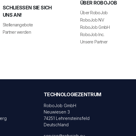
ÜBER ROBOJOB
SCHLIESSEN SIE SICH U
Über RoboJob
NS AN!
RoboJob NV
Stellenangebote
RoboJob GmbH
Partner werden
RoboJob Inc.
Unsere Partner
TECHNOLOGIEZENTRUM
RoboJob GmbH
Neuwiesen 3
erg
74251 Lehrensteinsfeld
Deutschland
service@robojob.eu