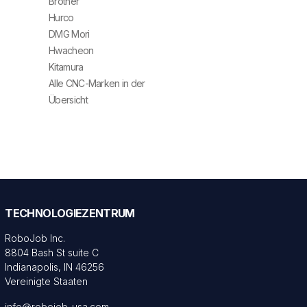
Brother
Hurco
DMG Mori
Hwacheon
Kitamura
Alle CNC-Marken in der
Übersicht
TECHNOLOGIEZENTRUM
RoboJob Inc.
8804 Bash St suite C
Indianapolis, IN 46256
Vereinigte Staaten
info@robojob-usa.com