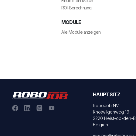
Finde mein Match
ROI-Berechnung
MODULE
Alle Module anzeigen
HAUPTSITZ
RoboJob NV
Knotwilgenweg 19
2220 Heist-op-den-B
Belgien
service@robojob.eu