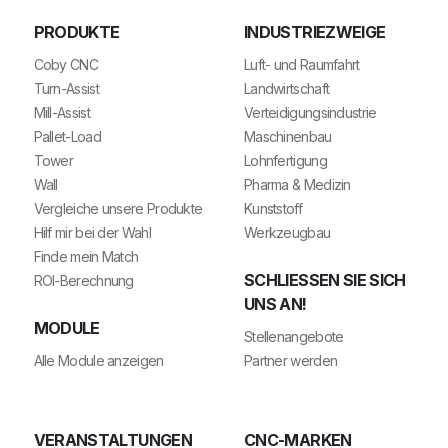
PRODUKTE
INDUSTRIEZWEIGE
Coby CNC
Luft- und Raumfahrt
Turn-Assist
Landwirtschaft
Mill-Assist
Verteidigungsindustrie
Pallet-Load
Maschinenbau
Tower
Lohnfertigung
Wall
Pharma & Medizin
Vergleiche unsere Produkte
Kunststoff
Hilf mir bei der Wahl
Werkzeugbau
Finde mein Match
SCHLIESSEN SIE SICH U
ROI-Berechnung
NS AN!
MODULE
Stellenangebote
Alle Module anzeigen
Partner werden
VERANSTALTUNGEN
CNC-MARKEN