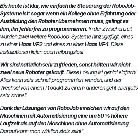
Bis heute ist klar, wie einfach die Steuerung der RoboJob-
Systeme ist: sogar wenn ein Kollege ohne Erfahrung oder
Ausbildung den Roboter übernehmen muss, gelingt es
ihm, ihn fehlerfrei zu programmieren
. In der Zwischenzeit
wurden zwei weitere RoboJob-Systeme hinzugefügt, eines
zu einer
Haas VF2
und eines zu einer
Haas VF4
. Diese
Installationen liefen auch reibungslos!
Wir sind natürlich sehr zufrieden, sonst hätten wir nicht
zwei neue Roboter gekauft
. Diese Lösung ist genial einfach!
Alles kann sehr schnell programmiert werden, und der
Wechsel von einem Produkt zu einem anderen geht ebenfalls
sehr schnell.
D
ank der Lösungen von RoboJob erreichen wir auf den
Maschinen mit Automatisierung eine um 50 % höhere
Laufzeit als auf den Maschinen ohne Automatisierung
.
Darauf kann man wirklich stolz sein!“