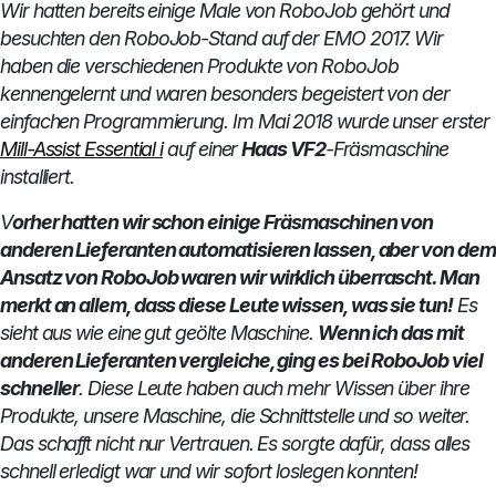
Wir hatten bereits einige Male von RoboJob gehört und
besuchten den RoboJob-Stand auf der EMO 2017. Wir
haben die verschiedenen Produkte von RoboJob
kennengelernt und waren besonders begeistert von der
einfachen Programmierung. Im Mai 2018 wurde unser erster
Mill-Assist Essential i
auf einer
Haas VF2
-Fräsmaschine
installiert.
V
orher hatten wir schon einige Fräsmaschinen von
anderen Lieferanten automatisieren lassen, aber von dem
Ansatz von RoboJob waren wir wirklich überrascht. Man
merkt an allem, dass diese Leute wissen, was sie tun!
Es
sieht aus wie eine gut geölte Maschine.
Wenn ich das mit
anderen Lieferanten vergleiche, ging es bei RoboJob viel
schneller
. Diese Leute haben auch mehr Wissen über ihre
Produkte, unsere Maschine, die Schnittstelle und so weiter.
Das schafft nicht nur Vertrauen.
Es sorgte dafür, dass alles
schnell erledigt war und wir sofort loslegen konnten!