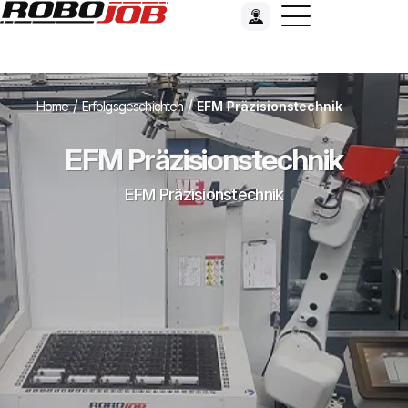
/
/
Home
Erfolgsgeschichten
EFM Präzisionstechnik
EFM Präzisionstechnik
EFM Präzisionstechnik