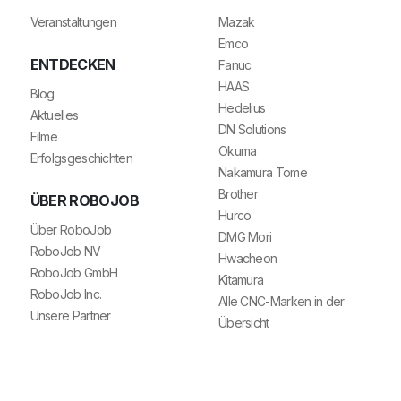
Veranstaltungen
Mazak
Emco
ENTDECKEN
Fanuc
HAAS
Blog
Hedelius
Aktuelles
DN Solutions
Filme
Okuma
Erfolgsgeschichten
Nakamura Tome
Brother
ÜBER ROBOJOB
Hurco
Über RoboJob
DMG Mori
RoboJob NV
Hwacheon
RoboJob GmbH
Kitamura
RoboJob Inc.
Alle CNC-Marken in der
Unsere Partner
Übersicht