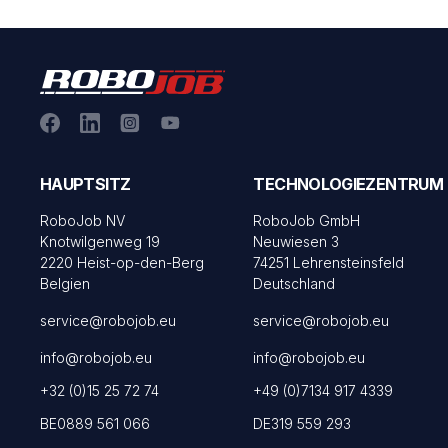
HAUPTSITZ
TECHNOLOGIEZENTRUM
RoboJob NV
RoboJob GmbH
Knotwilgenweg 19
Neuwiesen 3
2220 Heist-op-den-Berg
74251 Lehrensteinsfeld
Belgien
Deutschland
service@robojob.eu
service@robojob.eu
info@robojob.eu
info@robojob.eu
+32 (0)15 25 72 74
+49 (0)7134 917 4339
BE0889 561 066
DE319 559 293