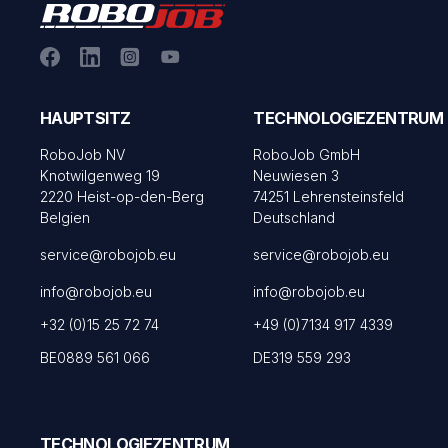
HAUPTSITZ
TECHNOLOGIEZENTRUM
RoboJob NV
RoboJob GmbH
Knotwilgenweg 19
Neuwiesen 3
2220 Heist-op-den-Berg
74251 Lehrensteinsfeld
Belgien
Deutschland
service@robojob.eu
service@robojob.eu
info@robojob.eu
info@robojob.eu
+32 (0)15 25 72 74
+49 (0)7134 917 4339
BE0889 561 066
DE319 559 293
TECHNOLOGIEZENTRUM