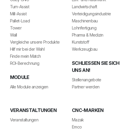
Turn-Assist
Landwirtschaft
Mill-Assist
Verteidigungsindustrie
Pallet-Load
Maschinenbau
Tower
Lohnfertigung
Wall
Pharma & Medizin
Vergleiche unsere Produkte
Kunststoff
Hilf mir bei der Wahl
Werkzeugbau
Finde mein Match
SCHLIESSEN SIE SICH U
ROI-Berechnung
NS AN!
MODULE
Stellenangebote
Alle Module anzeigen
Partner werden
VERANSTALTUNGEN
CNC-MARKEN
Veranstaltungen
Mazak
Emco