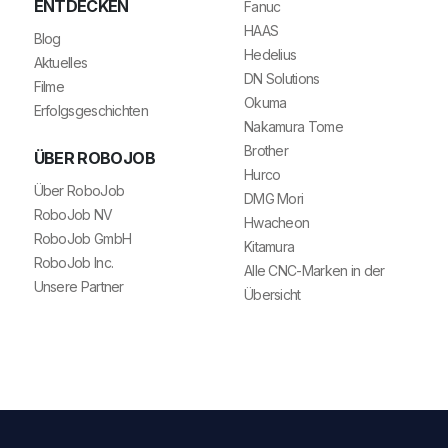
ENTDECKEN
Fanuc
HAAS
Blog
Hedelius
Aktuelles
DN Solutions
Filme
Okuma
Erfolgsgeschichten
Nakamura Tome
Brother
ÜBER ROBOJOB
Hurco
Über RoboJob
DMG Mori
RoboJob NV
Hwacheon
RoboJob GmbH
Kitamura
RoboJob Inc.
Alle CNC-Marken in der
Unsere Partner
Übersicht