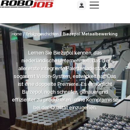
/
/
Home
Erfolgsgeschichten
Biezepol Metaalbewerking
Lernen Sie Biezepol kennen, das
niederländische Unternehmen, das die
allererste integrierte Palettenladestation,
sogar mit Vision-System, entwickelt hat. Das
ist eine doppelte Premiere. Es ermöglicht
Biezepol, noch schneller, genauer und
effizienter zu produzieren, ohne Kompromisse
bei der Qualität einzugehen.